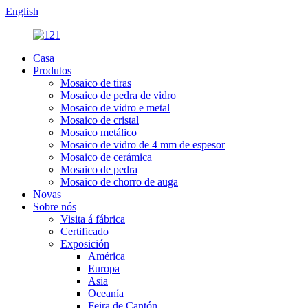
English
Casa
Produtos
Mosaico de tiras
Mosaico de pedra de vidro
Mosaico de vidro e metal
Mosaico de cristal
Mosaico metálico
Mosaico de vidro de 4 mm de espesor
Mosaico de cerámica
Mosaico de pedra
Mosaico de chorro de auga
Novas
Sobre nós
Visita á fábrica
Certificado
Exposición
América
Europa
Asia
Oceanía
Feira de Cantón