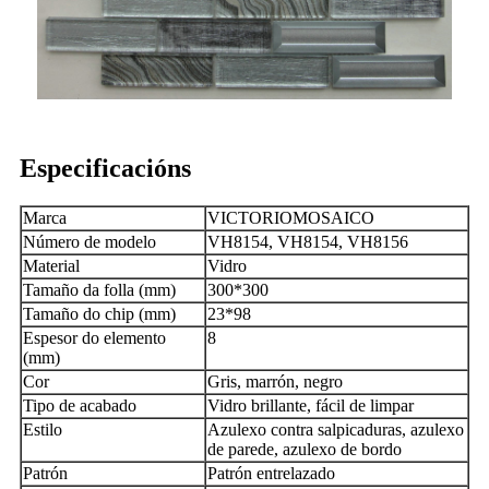
Especificacións
Marca
VICTORIOMOSAICO
Número de modelo
VH8154, VH8154, VH8156
Material
Vidro
Tamaño da folla (mm)
300*300
Tamaño do chip (mm)
23*98
Espesor do elemento
8
(mm)
Cor
Gris, marrón, negro
Tipo de acabado
Vidro brillante, fácil de limpar
Estilo
Azulexo contra salpicaduras, azulexo
de parede, azulexo de bordo
Patrón
Patrón entrelazado